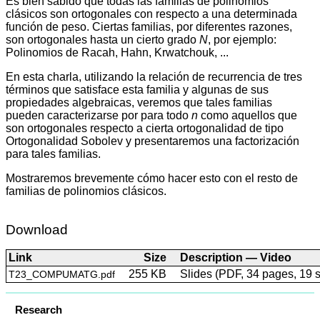
Es bien sabido que todas las familias de polinomios
clásicos son ortogonales con respecto a una determinada
función de peso. Ciertas familias, por diferentes razones,
son ortogonales hasta un cierto grado
N
, por ejemplo:
Polinomios de Racah, Hahn, Krwatchouk, ...
En esta charla, utilizando la relación de recurrencia de tres
términos que satisface esta familia y algunas de sus
propiedades algebraicas, veremos que tales familias
pueden caracterizarse por para todo
n
como aquellos que
son ortogonales respecto a cierta ortogonalidad de tipo
Ortogonalidad Sobolev y presentaremos una factorización
para tales familias.
Mostraremos brevemente cómo hacer esto con el resto de
familias de polinomios clásicos.
Download
Link
Size
Description — Video
255 KB
Slides (PDF, 34 pages, 19 
T23_COMPUMATG.pdf
Research